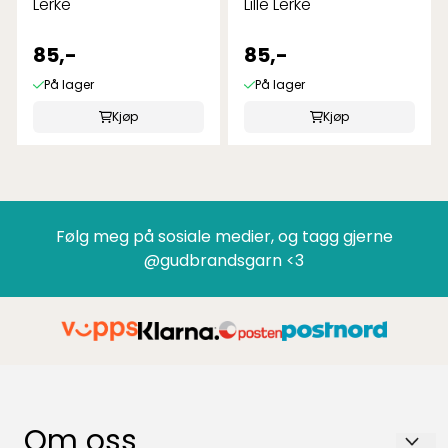
Lerke
Lille Lerke
85,-
85,-
På lager
På lager
Kjøp
Kjøp
Følg meg på sosiale medier, og tagg gjerne
@gudbrandsgarn <3
Om oss