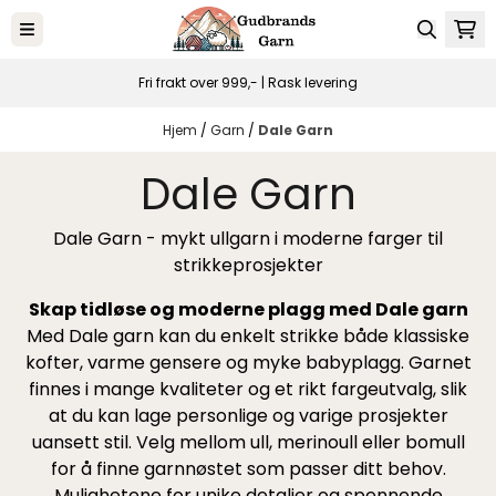
Hopp til innhold
Fri frakt over 999,- | Rask levering
Hjem
/
Garn
/
Dale Garn
Dale Garn
Dale Garn - mykt ullgarn i moderne farger til
strikkeprosjekter
Skap tidløse og moderne plagg med Dale garn
Med Dale garn kan du enkelt strikke både klassiske
kofter, varme gensere og myke babyplagg. Garnet
finnes i mange kvaliteter og et rikt fargeutvalg, slik
at du kan lage personlige og varige prosjekter
uansett stil. Velg mellom ull, merinoull eller bomull
for å finne garnnøstet som passer ditt behov.
Mulighetene for unike detaljer og spennende