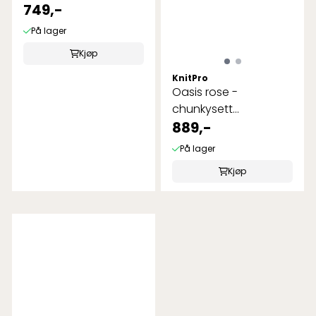
749,-
På lager
Kjøp
KnitPro
Oasis rose -
chunkysett
utskiftbare heklenåler
889,-
På lager
Kjøp