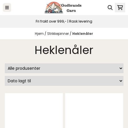
Hopp til innhold
Fri frakt over 999,- | Rask levering
Hjem
/
Strikkepinner
/
Heklenåler
Heklenåler