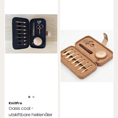
KnitPro
Oasis coal -
utskiftbare heklenåler