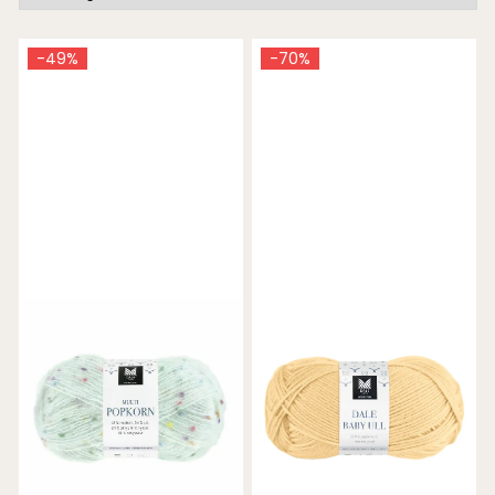
-49%
-70%