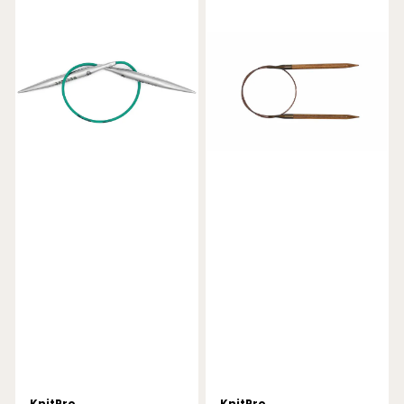
KnitPro
KnitPro