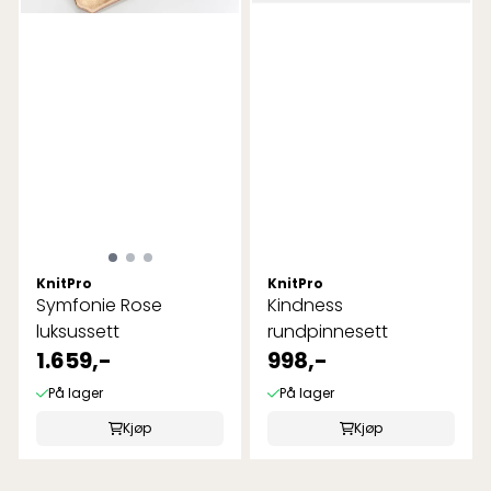
KnitPro
KnitPro
Symfonie Rose
Kindness
luksussett
rundpinnesett
1.659,-
998,-
På lager
På lager
Kjøp
Kjøp