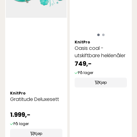
KnitPro
Oasis coal -
utskiftbare heklenåler
749,-
På lager
Kjøp
KnitPro
Gratitude Deluxesett
1.999,-
På lager
Kjøp