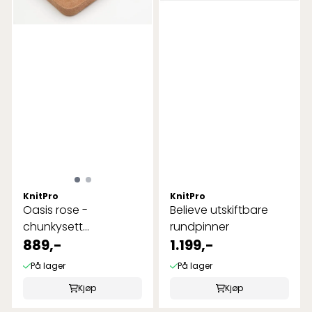
KnitPro
KnitPro
Oasis rose -
Believe utskiftbare
chunkysett
rundpinner
utskiftbare heklenåler
889,-
1.199,-
På lager
På lager
Kjøp
Kjøp