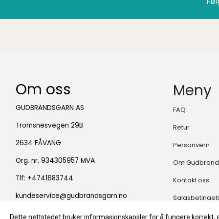
Føl
Om oss
Meny
GUDBRANDSGARN AS
FAQ
Tromsnesvegen 29B
Retur
2634 FÅVANG
Personvern
Org. nr. 934305957 MVA
Om Gudbrand
Tlf:
+4741683744
Kontakt oss
kundeservice@gudbrandsgarn.no
Salgsbetingel
Dette nettstedet bruker informasjonskapsler for å fungere korrekt, 