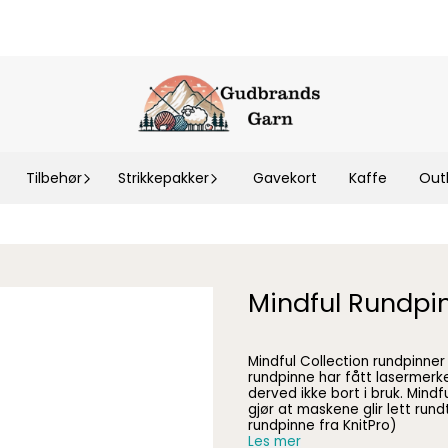
Tilbehør
Strikkepakker
Gavekort
Kaffe
Out
Mindful Rundpi
Mindful Collection rundpinner f
rundpinne har fått lasermerke
derved ikke bort i bruk. Mindf
gjør at maskene glir lett rundt på pinnen
rundpinne fra KnitPro)
Les mer