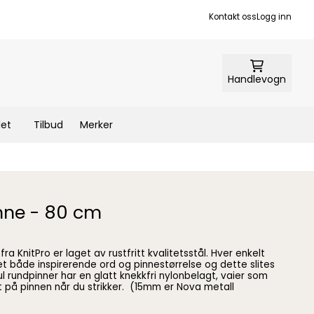
Kontakt oss
Logg inn
Handlevogn
let
Tilbud
Merker
nne - 80 cm
ra KnitPro er laget av rustfritt kvalitetsstål. Hver enkelt
t både inspirerende ord og pinnestørrelse og dette slites
ul rundpinner har en glatt knekkfri nylonbelagt, vaier som
 når du strikker. (15mm er Nova metall