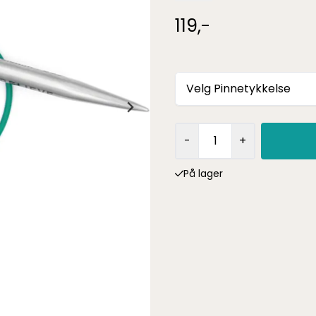
119,-
Velg Pinnetykkelse
-
+
På lager