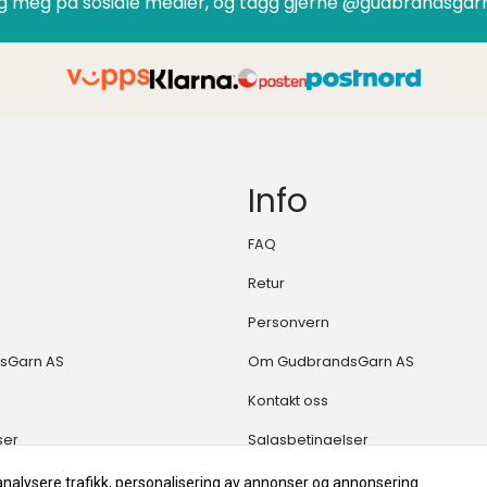
g meg på sosiale medier, og tagg gjerne @gudbrandsgar
Info
FAQ
Retur
Personvern
sGarn AS
Om GudbrandsGarn AS
Kontakt oss
ser
Salgsbetingelser
analysere trafikk, personalisering av annonser og annonsering.