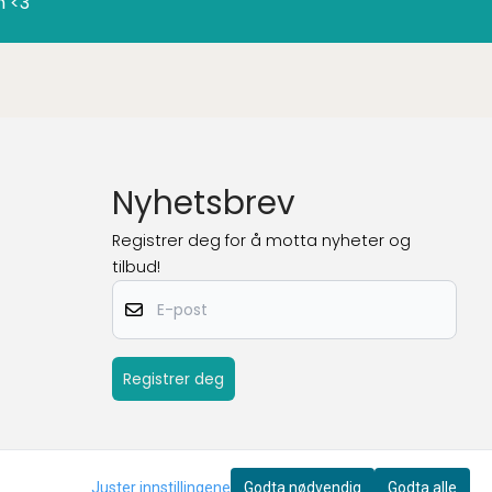
n <3
Nyhetsbrev
Registrer deg for å motta nyheter og
tilbud!
E-post
Registrer deg
Juster innstillingene
Godta nødvendig
Godta alle