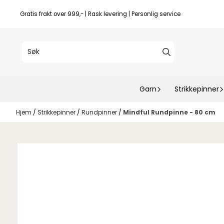
Hopp til innhold
Gratis frakt over 999,- | Rask levering | Personlig service
Garn
Strikkepinner
Hjem
/
Strikkepinner
/
Rundpinner
/
Mindful Rundpinne - 80 cm