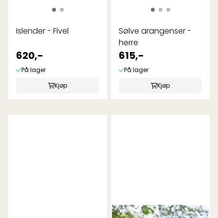
Islender - Fivel
Sølve arangenser -
herre
620,-
615,-
På lager
På lager
Kjøp
Kjøp