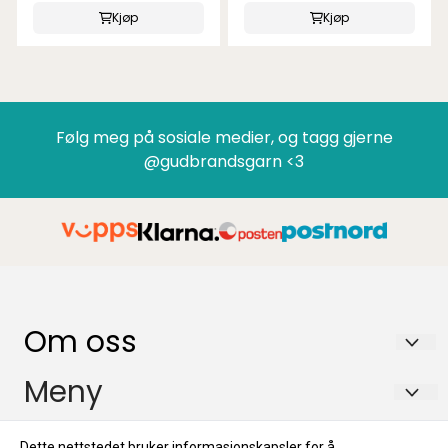
Kjøp
Kjøp
Følg meg på sosiale medier, og tagg gjerne
@gudbrandsgarn <3
Om oss
GUDBRANDSGARN AS
Meny
Tromsnesvegen 29B
FAQ
Info
Dette nettstedet bruker informasjonskapsler for å