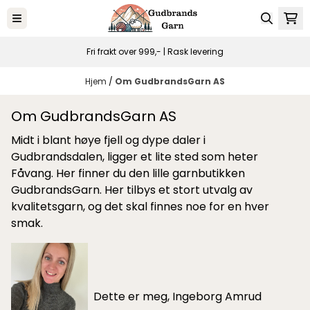
Hopp til innhold
Fri frakt over 999,- | Rask levering
Hjem
/
Om GudbrandsGarn AS
Om GudbrandsGarn AS
Midt i blant høye fjell og dype daler i
Gudbrandsdalen, ligger et lite sted som heter
Fåvang. Her finner du den lille garnbutikken
GudbrandsGarn. Her tilbys et stort utvalg av
kvalitetsgarn, og det skal finnes noe for en hver
smak.
Dette er meg, Ingeborg Amrud