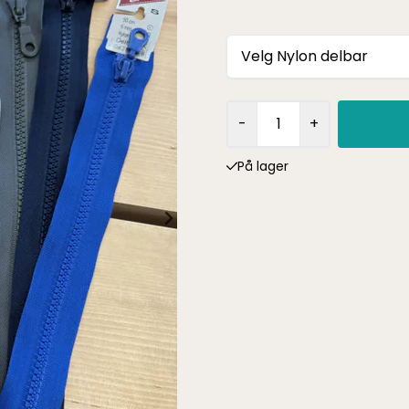
Velg Nylon delbar
-
+
På lager