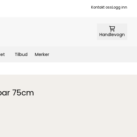
Kontakt oss
Logg inn
Handlevogn
let
Tilbud
Merker
bar 75cm