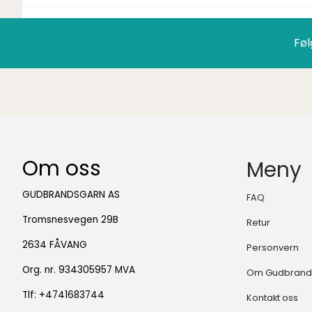
Føl
Om oss
Meny
GUDBRANDSGARN AS
FAQ
Tromsnesvegen 29B
Retur
2634 FÅVANG
Personvern
Org. nr. 934305957 MVA
Om Gudbrand
Tlf:
+4741683744
Kontakt oss