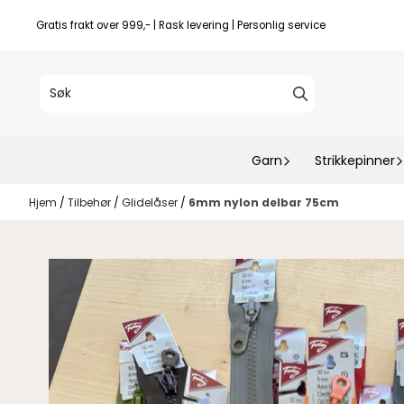
Hopp til innhold
Gratis frakt over 999,- | Rask levering | Personlig service
Garn
Strikkepinner
Hjem
/
Tilbehør
/
Glidelåser
/
6mm nylon delbar 75cm