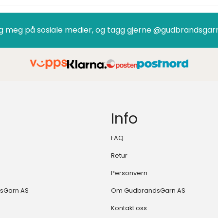
g meg på sosiale medier, og tagg gjerne @gudbrandsgar
Info
FAQ
Retur
Personvern
sGarn AS
Om GudbrandsGarn AS
Kontakt oss