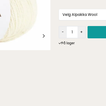
Velg Alpakka Wool
-
+
På lager