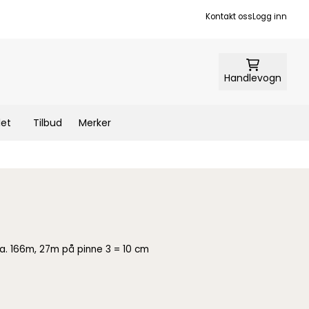
Kontakt oss
Logg inn
Handlevogn
let
Tilbud
Merker
ca. 166m, 27m på pinne 3 = 10 cm