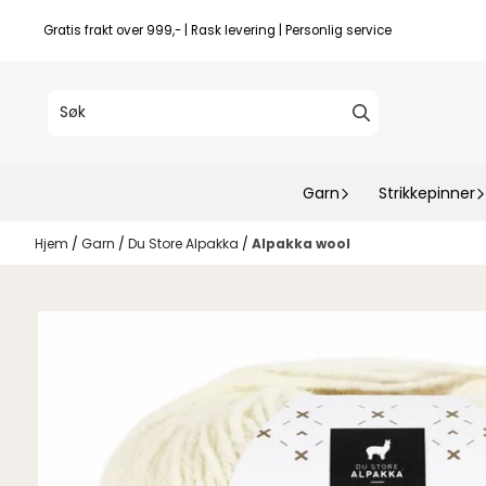
Hopp til innhold
Gratis frakt over 999,- | Rask levering | Personlig service
Garn
Strikkepinner
Hjem
/
Garn
/
Du Store Alpakka
/
Alpakka wool