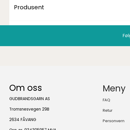
Produsent
Føl
Om oss
Meny
GUDBRANDSGARN AS
FAQ
Tromsnesvegen 29B
Retur
2634 FÅVANG
Personvern