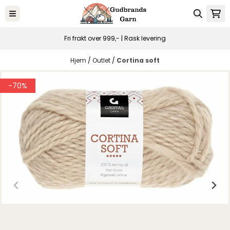
Hopp til innhold
Fri frakt over 999,- | Rask levering
Hjem
/
Outlet
/
Cortina soft
-70%