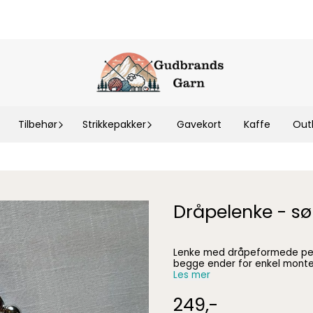
Tilbehør
Strikkepakker
Gavekort
Kaffe
Out
Dråpelenke - sø
Lenke med dråpeformede perler. Ca 30 cm, passer godt som håndtak til v
Les mer
249,-