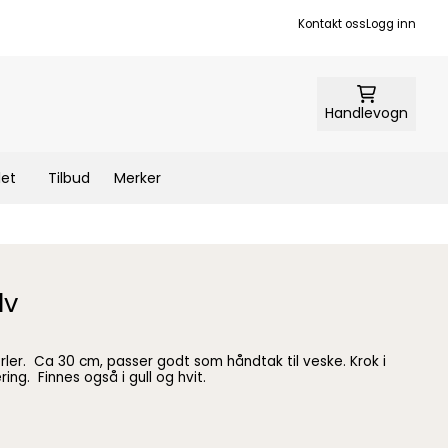
Kontakt oss
Logg inn
Handlevogn
let
Tilbud
Merker
lv
eske. Krok i
begge ender for enkel montering. Finnes også i gull og hvit.