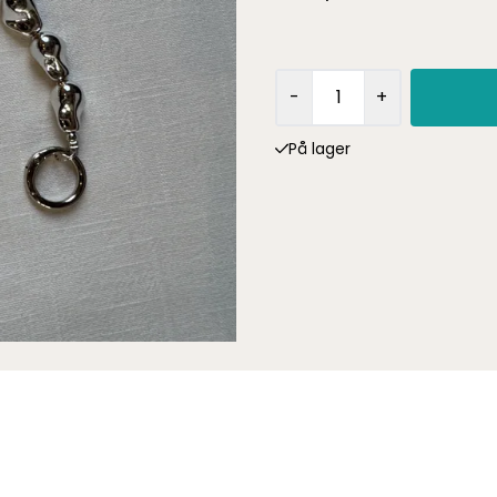
-
+
På lager