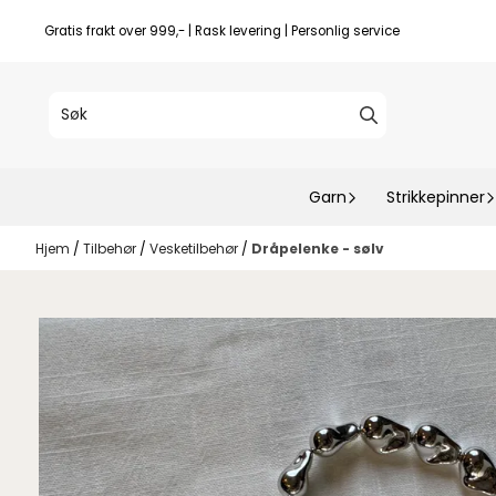
Hopp til innhold
Gratis frakt over 999,- | Rask levering | Personlig service
Garn
Strikkepinner
Hjem
/
Tilbehør
/
Vesketilbehør
/
Dråpelenke - sølv