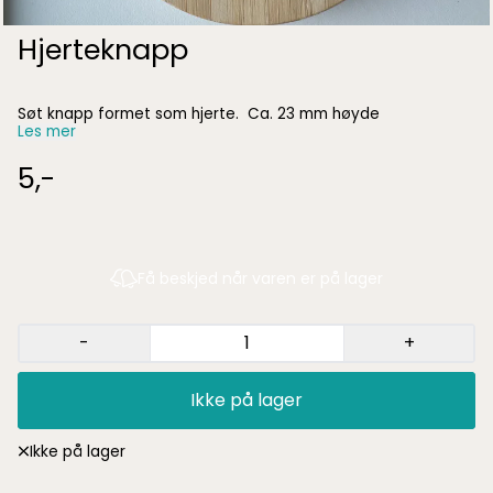
Hjerteknapp
Søt knapp formet som hjerte. Ca. 23 mm høyde
Les mer
5,-
Få beskjed når varen er på lager
-
+
Ikke på lager
Ikke på lager