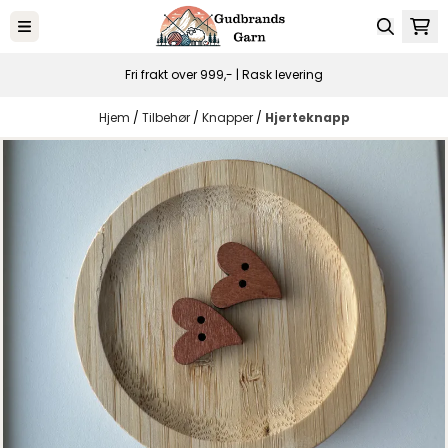
Hopp til innhold
Fri frakt over 999,- | Rask levering
Hjem
/
Tilbehør
/
Knapper
/
Hjerteknapp