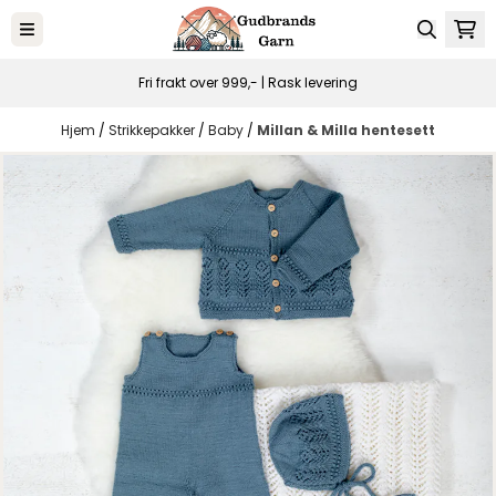
Hopp til innhold
Fri frakt over 999,- | Rask levering
Hjem
/
Strikkepakker
/
Baby
/
Millan & Milla hentesett