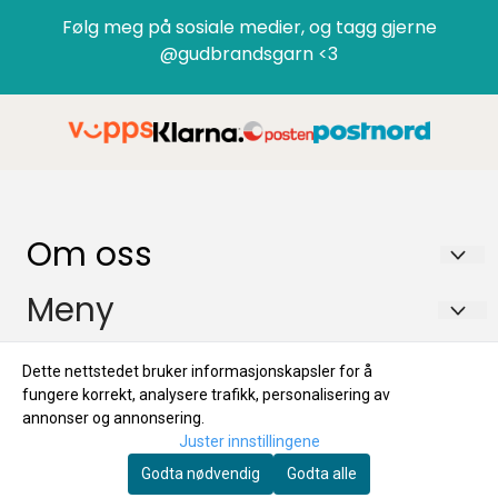
Følg meg på sosiale medier, og tagg gjerne
@gudbrandsgarn <3
Om oss
GUDBRANDSGARN AS
Meny
Tromsnesvegen 29B
FAQ
Info
Dette nettstedet bruker informasjonskapsler for å
2634 FÅVANG
Retur
fungere korrekt, analysere trafikk, personalisering av
FAQ
Nyhetsbrev
Org. nr. 934305957 MVA
annonser og annonsering.
Personvern
Juster innstillingene
Retur
Tlf:
+4741683744
Registrer deg for å motta nyheter og tilbud!
Godta nødvendig
Godta alle
Om GudbrandsGarn AS
E-post
Personvern
kundeservice@gudbrandsgarn.no