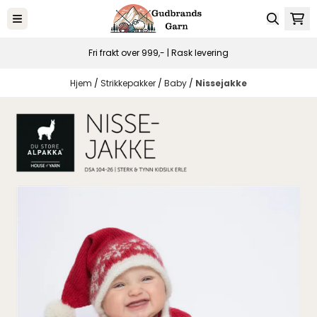
Hopp til innhold
Fri frakt over 999,- | Rask levering
Hjem
/
Strikkepakker
/
Baby
/
Nissejakke