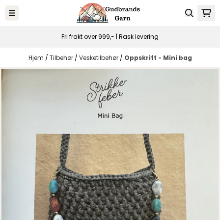
Hopp til innhold
Fri frakt over 999,- | Rask levering
Hjem
/
Tilbehør
/
Vesketilbehør
/
Oppskrift - Mini bag