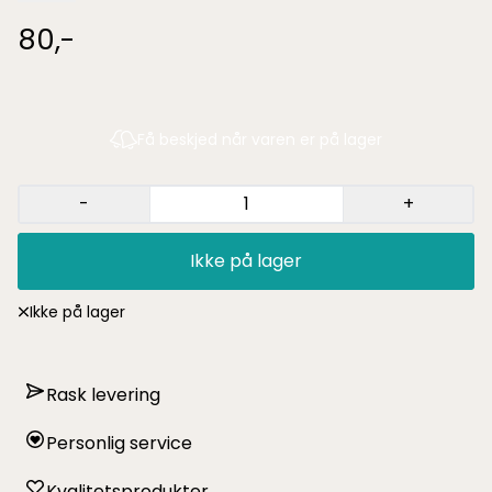
80,-
Få beskjed når varen er på lager
-
+
Ikke på lager
Ikke på lager
Rask levering
Personlig service
Kvalitetsprodukter