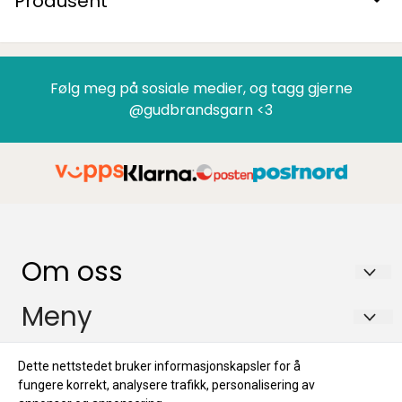
Produsent
Følg meg på sosiale medier, og tagg gjerne
@gudbrandsgarn <3
Om oss
GUDBRANDSGARN AS
Meny
Tromsnesvegen 29B
FAQ
Info
Dette nettstedet bruker informasjonskapsler for å
2634 FÅVANG
Retur
fungere korrekt, analysere trafikk, personalisering av
FAQ