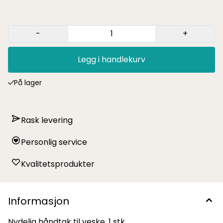
-
+
Legg i handlekurv
På lager
Rask levering
Personlig service
Kvalitetsprodukter
Informasjon
Nydelig håndtak til veske. 1 stk.