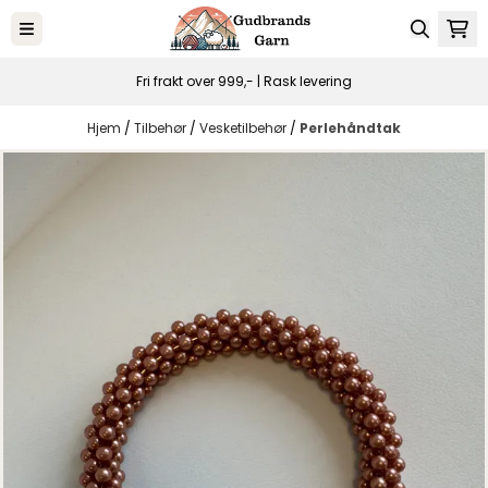
Hopp til innhold
Fri frakt over 999,- | Rask levering
Hjem
/
Tilbehør
/
Vesketilbehør
/
Perlehåndtak