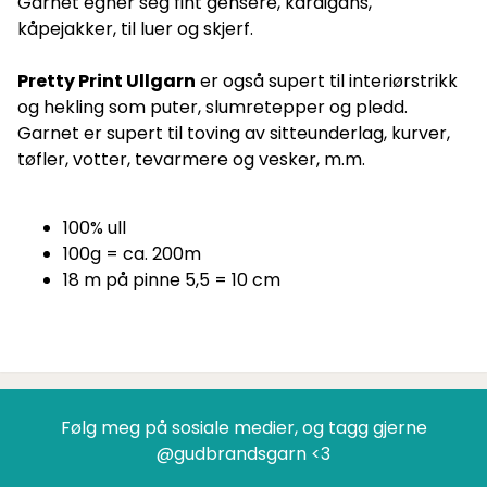
Garnet egner seg fint gensere, kardigans,
kåpejakker, til luer og skjerf.
Pretty Print Ullgarn
er også supert til interiørstrikk
og hekling som puter, slumretepper og pledd.
Garnet er supert til toving av sitteunderlag, kurver,
tøfler, votter, tevarmere og vesker, m.m.
100% ull
100g = ca. 200m
18 m på pinne 5,5 = 10 cm
Følg meg på sosiale medier, og tagg gjerne
@gudbrandsgarn <3