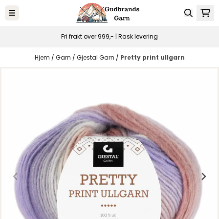
Hopp til innhold
Fri frakt over 999,- | Rask levering
Hjem
/
Garn
/
Gjestal Garn
/
Pretty print ullgarn