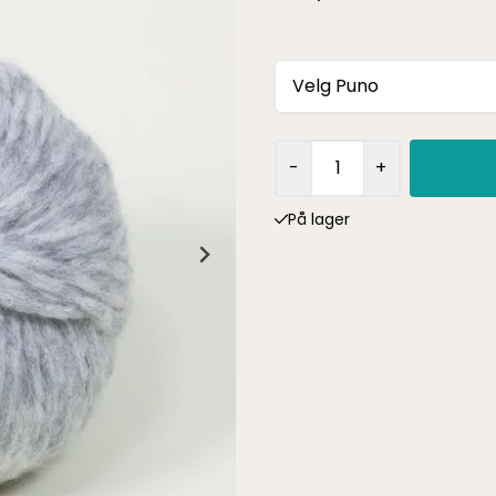
Velg Puno
-
+
På lager