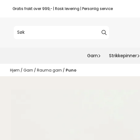
Hopp til innhold
Gratis frakt over 999,- | Rask levering | Personlig service
Garn
Strikkepinner
Hjem
/
Garn
/
Rauma garn
/
Puno