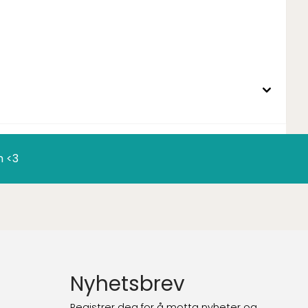
n <3
Nyhetsbrev
Registrer deg for å motta nyheter og