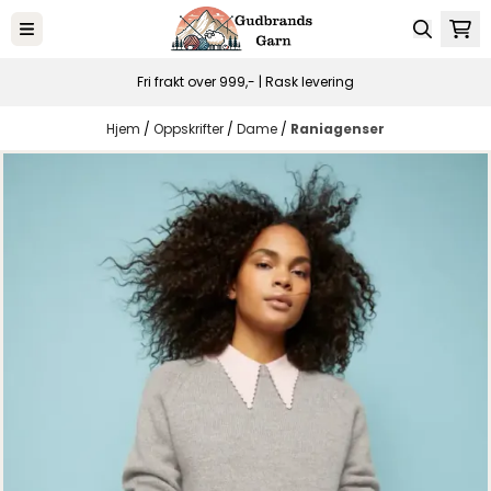
Hopp til innhold
Fri frakt over 999,- | Rask levering
Hjem
/
Oppskrifter
/
Dame
/
Raniagenser