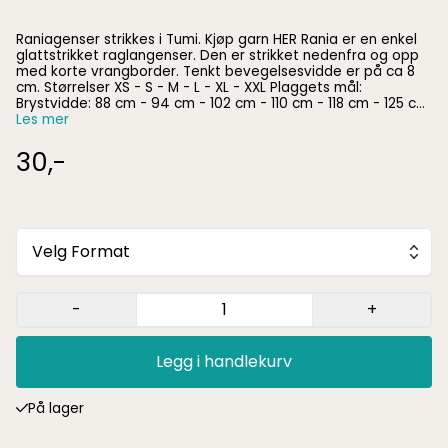
Raniagenser strikkes i Tumi. Kjøp garn HER Rania er en enkel
glattstrikket raglangenser. Den er strikket nedenfra og opp
med korte vrangborder. Tenkt bevegelsesvidde er på ca 8
cm. Størrelser XS - S - M - L - XL - XXL Plaggets mål:
Brystvidde: 88 cm - 94 cm - 102 cm - 110 cm - 118 cm - 125 cm
Hel lengde: 59 cm - 61 cm - 63 cm - 65 cm - 67 cm - 69 cm
Les mer
Underermslengde: 45 cm - 45 cm - 46 cm - 46 cm - 47 cm -
47 cm Garnforbruk: 8 - 9 - 10 - 10 - 11 - 12 nøster OBS:
30,-
Oppskriften selges kun i papirformat ved kjøp av minium 4
nøster fra Rauma
Velg Format
-
+
Legg i handlekurv
På lager