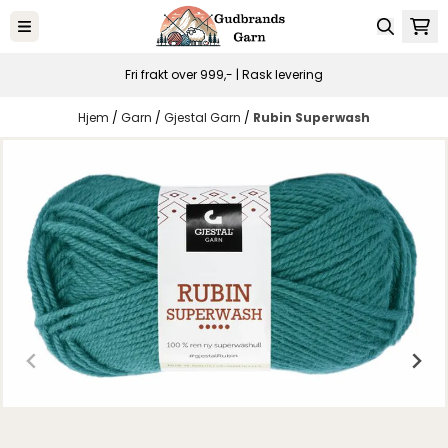
Hopp til innhold
Fri frakt over 999,- | Rask levering
Hjem
/
Garn
/
Gjestal Garn
/
Rubin Superwash