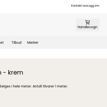
Kontakt oss
Logg inn
Handlevogn
let
Tilbud
Merker
 - krem
Silkebånd 10mm i kremfarge Selges i hele meter. Antall tilvarer 1 meter.