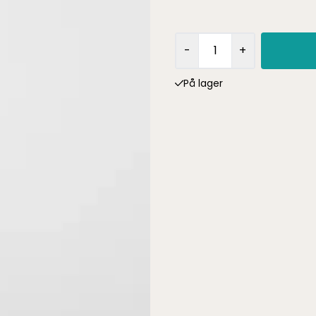
-
+
På lager