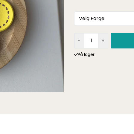
Velg Farge
-
+
På lager