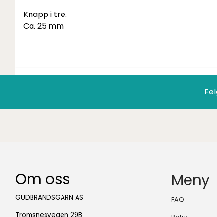
Knapp i tre.
Ca. 25 mm
Føl
Om oss
Meny
GUDBRANDSGARN AS
FAQ
Tromsnesvegen 29B
Retur