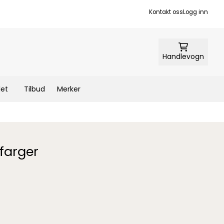
Kontakt oss
Logg inn
Handlevogn
let
Tilbud
Merker
 farger