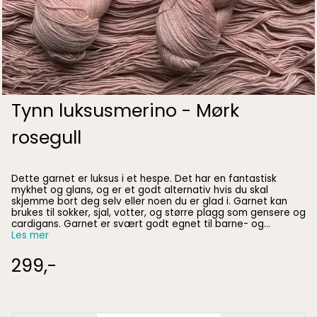
Tynn luksusmerino - Mørk
rosegull
Dette garnet er luksus i et hespe. Det har en fantastisk
mykhet og glans, og er et godt alternativ hvis du skal
skjemme bort deg selv eller noen du er glad i. Garnet kan
brukes til sokker, sjal, votter, og større plagg som gensere og
cardigans. Garnet er svært godt egnet til barne- og
babyklær. 75% extrafine merino, 25% silke Superwash 100g =
Les mer
400m 28m på pinne 3 = 10cm
299,-