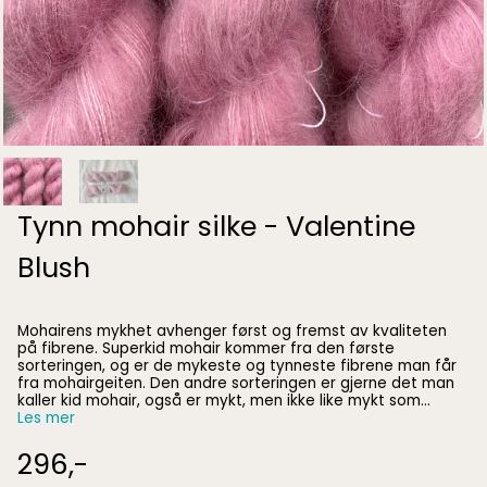
Tynn mohair silke - Valentine
Blush
Mohairens mykhet avhenger først og fremst av kvaliteten
på fibrene. Superkid mohair kommer fra den første
sorteringen, og er de mykeste og tynneste fibrene man får
fra mohairgeiten. Den andre sorteringen er gjerne det man
kaller kid mohair, også er mykt, men ikke like mykt som
superkid mohair. Garnet kan brukes inntil huden, og gir utrolig
Les mer
lette og luftige plagg. Silken gir garnet en nydelig eksklusiv
perlemorglans, og mohairens evne til å holde på varmen er
296,-
omlag det doble sammenlignet med ull. Tråden er tynn, så