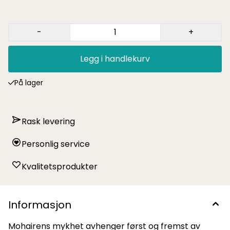
den passer svært godt som følgetråd til mange
strikkedesign. Dette garnet egner seg meget godt til
egostrikk og barnestrikk.​​​ 75% superkid mohair / 25%
morbærsilke. Ubehandlet 18-24 m på pinne 3-5 = 10 cm 50 g
-
+
= 420 m
Legg i handlekurv
På lager
Rask levering
Personlig service
Kvalitetsprodukter
Informasjon
Mohairens mykhet avhenger først og fremst av