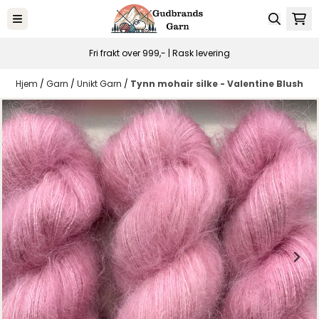
Hopp til innhold
Fri frakt over 999,- | Rask levering
Hjem
/
Garn
/
Unikt Garn
/
Tynn mohair silke - Valentine Blush