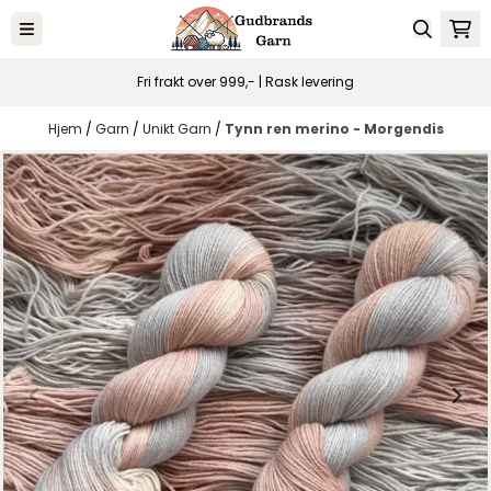
Hopp til innhold
Fri frakt over 999,- | Rask levering
Hjem
/
Garn
/
Unikt Garn
/
Tynn ren merino - Morgendis