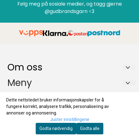
Følg meg på sosiale medier, og tagg gjerne
@gudbrandsgarn <3
Om oss
GUDBRANDSGARN AS
Meny
Tromsnesvegen 29B
FAQ
Info
Dette nettstedet bruker informasjonskapsler for å
2634 FÅVANG
Retur
fungere korrekt, analysere trafikk, personalisering av
FAQ
Nyhetsbrev
Org. nr. 934305957 MVA
annonser og annonsering.
Personvern
Juster innstillingene
Retur
Tlf:
+4741683744
Registrer deg for å motta nyheter og tilbud!
Om GudbrandsGarn AS
Godta nødvendig
Godta alle
E-post
Personvern
kundeservice@gudbrandsgarn.no