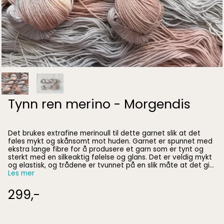
Tynn ren merino - Morgendis
Det brukes extrafine merinoull til dette garnet slik at det
føles mykt og skånsomt mot huden. Garnet er spunnet med
ekstra lange fibre for å produsere et garn som er tynt og
sterkt med en silkeaktig følelse og glans. Det er veldig mykt
og elastisk, og trådene er tvunnet på en slik måte at det gir
ekstra styrke til garnet. Garnet kan brukes til sokker, sjal,
Les mer
votter, og større plagg som gensere og cardigans. Garnet er
svært godt egnet til barne- og babyklær. 100% extrafine
299,-
merinoull, superwash 28 m på pinne 3 = 10 cm 100 g = 400 m