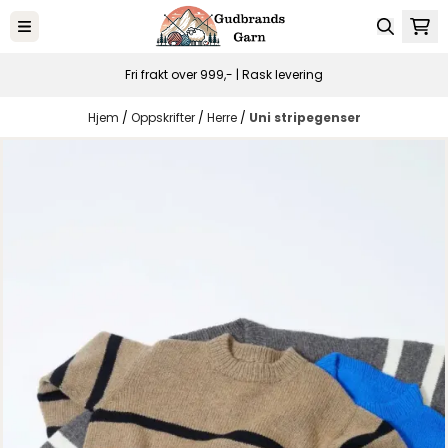
Hopp til innhold
Fri frakt over 999,- | Rask levering
Hjem
/
Oppskrifter
/
Herre
/
Uni stripegenser