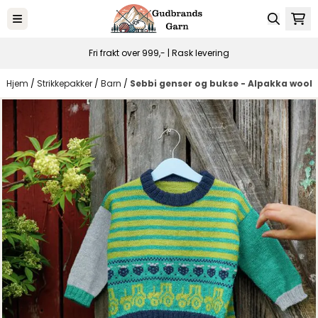
Hopp til innhold
Fri frakt over 999,- | Rask levering
Hjem
/
Strikkepakker
/
Barn
/
Sebbi genser og bukse - Alpakka wool